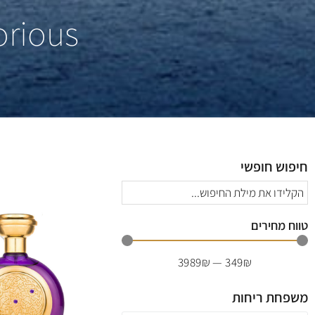
orious
חיפוש חופשי
טווח מחירים
3989
₪
—
349
₪
משפחת ריחות