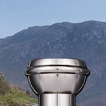
F10
לִפְתִיחַת
תַּפְרִיט
נְגִישׁוּת.