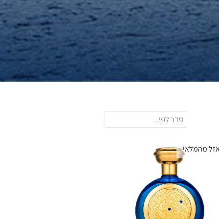
זל מהמלאי