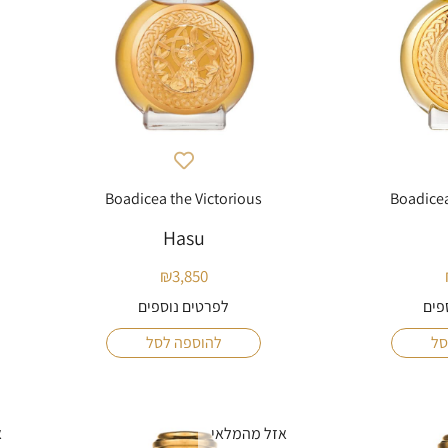
Boadicea the Victorious
Boadicea
Hasu
₪
3,850
פים
לפרטים נוספים
סל
להוספה לסל
אזל מהמלאי
א