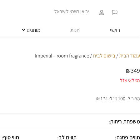
ילוג
שִׂים
תוכן
לֵב:
יבואן רשמי לישראל
בְּאֲתָר
זֶה
מֻפְעֶלֶת
ראשי
חנות
מותגים
מַעֲרֶכֶת
נָגִישׁ
בִּקְלִיק
הַמְּסַיַּעַת
עמוד הבית
/
בישום לבית
/ Imperial – room fragrance
לִנְגִישׁוּת
הָאֲתָר.
₪
349
לְחַץ
Control-
המלאי אזל
F11
לְהַתְאָמַת
הָאֲתָר
מחיר ל- 100 מ"ל: 174 ₪
לְעִוְורִים
הַמִּשְׁתַּמְּשִׁים
בְּתוֹכְנַת
משפחת ריחות:
קוֹרֵא־מָסָךְ;
לְחַץ
Control-
תווים פסגה:
תווים לב:
תווי סוף: