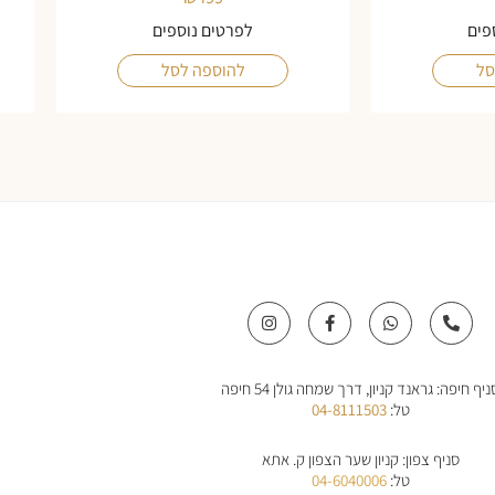
פים
לפרטים נוספים
סל
להוספה לסל
I
F
W
P
n
a
h
h
s
c
a
o
t
e
t
n
a
b
s
e
ניף חיפה: גראנד קניון, דרך שמחה גולן 54 חיפה
g
o
a
-
r
o
p
a
טל:
04-8111503
a
k
p
l
m
-
t
f
סניף צפון: קניון שער הצפון ק. אתא
טל:
04-6040006