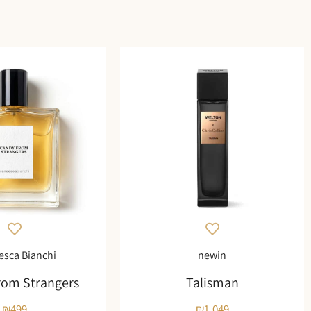
esca Bianchi
newin
rom Strangers
Talisman
₪
499
₪
1,049