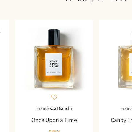
א
Francesca Bianchi
Franc
Once Upon a Time
Candy F
₪
499