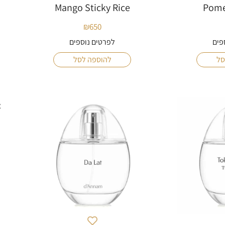
Mango Sticky Rice
Pome
₪
650
פים
לפרטים נוספים
סל
להוספה לסל
א