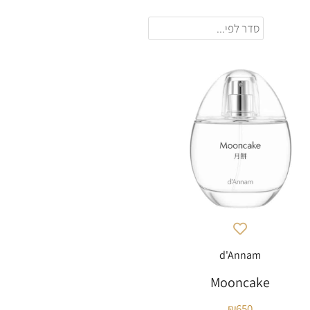
d'Annam
Mooncake
₪
650