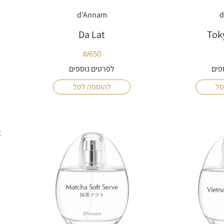
d'Annam
d
Da Lat
Tok
₪
650
פים
לפרטים נוספים
סל
להוספה לסל
א