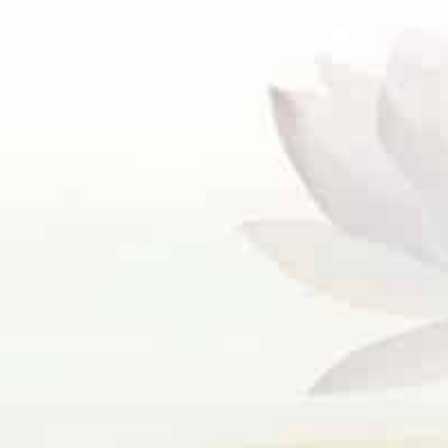
F10
לִפְתִיחַת
תַּפְרִיט
נְגִישׁוּת.