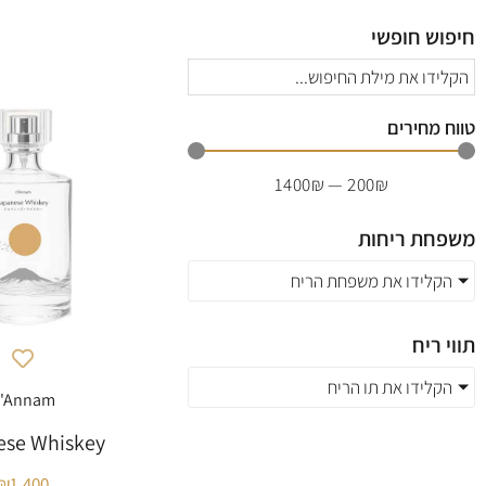
חיפוש חופשי
טווח מחירים
1400
₪
—
200
₪
משפחת ריחות
הקלידו את משפחת הריח
תווי ריח
הקלידו את תו הריח
'Annam
ese Whiskey
₪
1,400