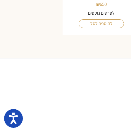
₪
650
לפרטים נוספים
להוספה לסל
נגיש