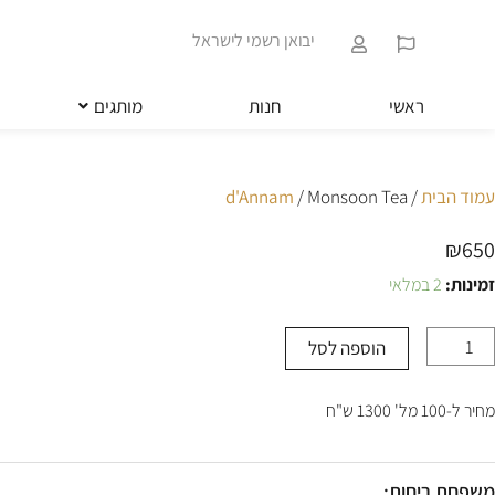
ילוג
שִׂים
תוכן
לֵב:
יבואן רשמי לישראל
בְּאֲתָר
זֶה
מֻפְעֶלֶת
ראשי
חנות
מותגים
מַעֲרֶכֶת
נָגִישׁ
בִּקְלִיק
הַמְּסַיַּעַת
עמוד הבית
/
/ Monsoon Tea
d'Annam
לִנְגִישׁוּת
הָאֲתָר.
₪
650
לְחַץ
Control-
זמינות:
2 במלאי
מות
F11
ל
לְהַתְאָמַת
Monsoo
הָאֲתָר
הוספה לסל
Te
לְעִוְורִים
הַמִּשְׁתַּמְּשִׁים
בְּתוֹכְנַת
מחיר ל-100 מל' 1300 ש"ח
קוֹרֵא־מָסָךְ;
לְחַץ
Control-
משפחת ריחות: