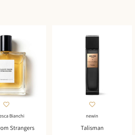
esca Bianchi
newin
rom Strangers
Talisman