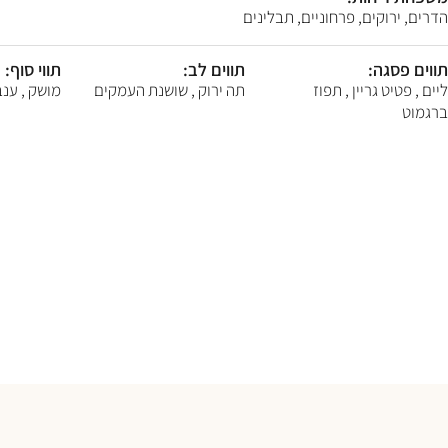
F10
הדרים, ירוקים, פרחוניים, תבלינים
לִפְתִיחַת
תַּפְרִיט
נְגִישׁוּת.
תווים פסגה:
תווים לב:
תווי סוף:
ליים , פטיט גריין , תפוז
תה ירוק , שושנת העמקים
מושק , ענב
ברגמוט