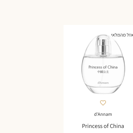
זל מהמלאי
d'Annam
Princess of China