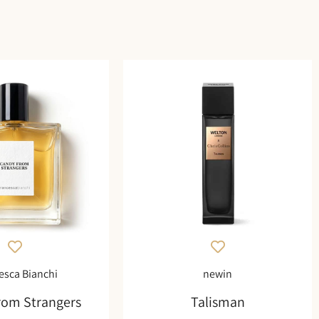
esca Bianchi
newin
rom Strangers
Talisman