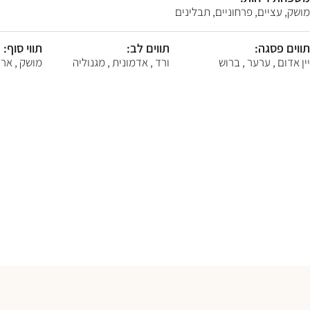
F10
מושק, עציים, פרחוניים, תבלינים
לִפְתִיחַת
תַּפְרִיט
נְגִישׁוּת.
תווים פסגה:
תווים לב:
תווי סוף:
יין אדום , ערער , ברוש
ורד , אדמונית , מגנוליה
מושק , ארז