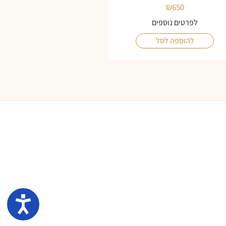
₪
650
לפרטים נוספים
להוספה לסל
נגיש