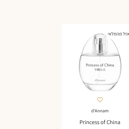
זל מהמלאי
d'Annam
Princess of China