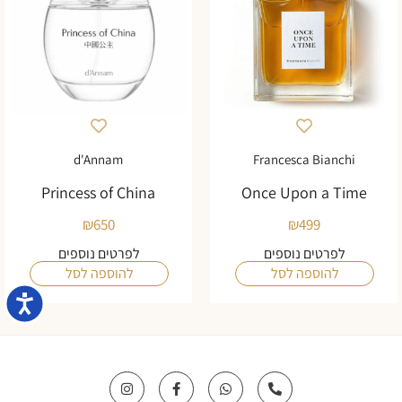
d'Annam
Francesca Bianchi
Princess of China
Once Upon a Time
₪
650
₪
499
לפרטים נוספים
לפרטים נוספים
להוספה לסל
להוספה לסל
נגישו
I
F
W
P
n
a
h
h