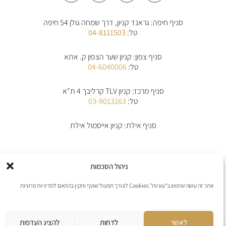
s
c
a
o
t
e
t
n
a
b
s
e
סניף חיפה: גראנד קניון, דרך שמחה גולן 54 חיפה
g
o
a
-
r
o
p
a
טל:
04-8111503
a
k
p
l
m
-
t
f
סניף צפון: קניון שער הצפון ק. אתא
טל:
04-6040006
סניף מרכז: קניון TLV קרליבך 4 ת"א
טל:
03-9013163
סניף אילת: קניון אייסמול אילת
אודות
תקנון
תקנון משלוחים
מדיניות החלפת/החזרת מוצרים
ביטול הזמנה
ניהול הסכמות
מדיניות פרטיות
הצהרת נגישות
יצירת קשר
אתר זה עושה שימוש ב"עוגיות" Cookies לצורך תפעול שוטף ותקין בהתאם למדיניות פרטיות
אנו מקבלים את כל כרטיסי האשראי למעט פייפל
לאשר
לדחות
להציג העדפות