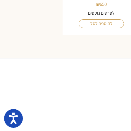
₪
650
לפרטים נוספים
להוספה לסל
נגיש