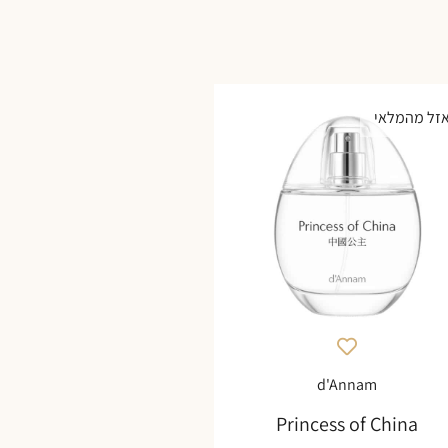
זל מהמלאי
d'Annam
Princess of China