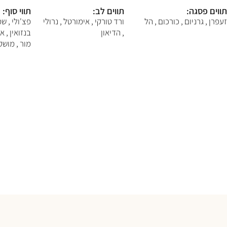
F10
תווים פסגה:
תווים לב:
תווי סוף:
לִפְתִיחַת
תַּפְרִיט
זעפרן , גרניום , כורכום , הל
ורד טורקי , אימורטל , נרולי
פצ'ולי , שמ
נְגִישׁוּת.
, הדיאון
בנזואין , א
מור , מושק