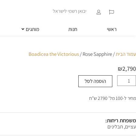
ילוג
שִׂים
תוכן
לֵב:
יבואן רשמי לישראל
בְּאֲתָר
זֶה
מֻפְעֶלֶת
ראשי
חנות
מותגים
מַעֲרֶכֶת
נָגִישׁ
בִּקְלִיק
הַמְּסַיַּעַת
עמוד הבית
/
/ Rose Sapphire
Boadicea the Victorious
לִנְגִישׁוּת
הָאֲתָר.
₪
2,790
לְחַץ
Control-
הוספה לסל
מות
F11
ל
לְהַתְאָמַת
Ros
הָאֲתָר
מחיר ל-100 מל' 2790 ש"ח
Sapphir
לְעִוְורִים
הַמִּשְׁתַּמְּשִׁים
בְּתוֹכְנַת
קוֹרֵא־מָסָךְ;
משפחת ריחות:
לְחַץ
עציים, תבלינים
Control-