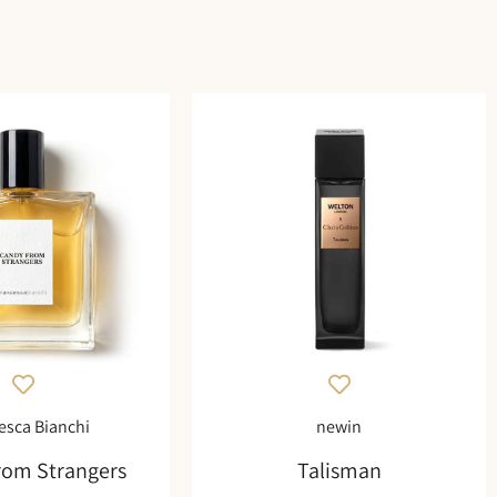
esca Bianchi
newin
rom Strangers
Talisman