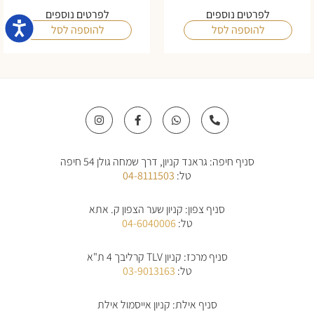
לפרטים נוספים
לפרטים נוספים
נגישו
להוספה לסל
להוספה לסל
I
F
W
P
n
a
h
h
s
c
a
o
t
e
t
n
a
b
s
e
סניף חיפה: גראנד קניון, דרך שמחה גולן 54 חיפה
g
o
a
-
r
o
p
a
טל:
04-8111503
a
k
p
l
m
-
t
f
סניף צפון: קניון שער הצפון ק. אתא
טל:
04-6040006
סניף מרכז: קניון TLV קרליבך 4 ת"א
טל:
03-9013163
סניף אילת: קניון אייסמול אילת