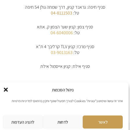
a
b
s
e
סניף חיפה: גראנד קניון, דרך שמחה גולן 54 חיפה
g
o
a
-
r
o
p
a
טל:
04-8111503
a
k
p
l
m
-
t
f
סניף צפון: קניון שער הצפון ק. אתא
טל:
04-6040006
סניף מרכז: קניון TLV קרליבך 4 ת"א
טל:
03-9013163
סניף אילת: קניון אייסמול אילת
אודות
תקנון
תקנון משלוחים
מדיניות החלפת/החזרת מוצרים
ביטול הזמנה
ניהול הסכמות
מדיניות פרטיות
הצהרת נגישות
יצירת קשר
אתר זה עושה שימוש ב"עוגיות" Cookies לצורך תפעול שוטף ותקין בהתאם למדיניות פרטיות
אנו מקבלים את כל כרטיסי האשראי למעט פייפל
לאשר
לדחות
להציג העדפות
אתר נבנה ע”י web4all חברה לבניה וקידום אתרים