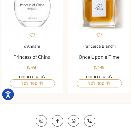
d'Annam
Francesca Bianchi
Princess of China
Once Upon a Time
₪
650
₪
499
לפרטים נוספים
לפרטים נוספים
להוספה לסל
להוספה לסל
נגישו
I
F
W
P
n
a
h
h
s
c
a
o
t
e
t
n