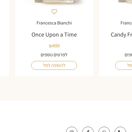
Francesca Bianchi
Franc
Once Upon a Time
Candy F
₪
499
פים
לפרטים נוספים
סל
להוספה לסל
I
F
W
P