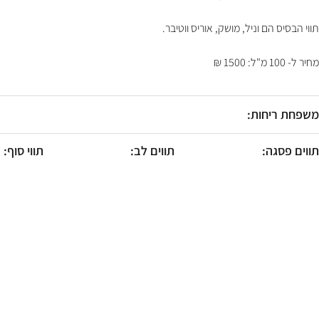
F10
לִפְתִיחַת
תווי הבסיס הם וניל, מושק, אוריס ווטיבר.
תַּפְרִיט
נְגִישׁוּת.
מחיר ל- 100 מ"ל: 1500 ₪
משפחת ריחות:
תווים פסגה:
תווים לב:
תווי סוף: