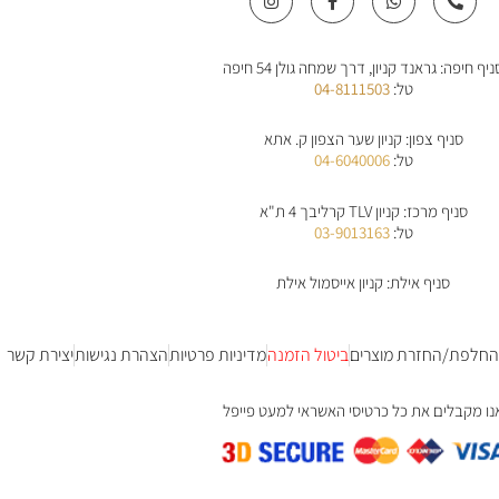
n
a
h
h
s
c
a
o
t
e
t
n
a
b
s
e
ניף חיפה: גראנד קניון, דרך שמחה גולן 54 חיפה
g
o
a
-
r
o
p
a
טל:
04-8111503
a
k
p
l
m
-
t
f
סניף צפון: קניון שער הצפון ק. אתא
טל:
04-6040006
סניף מרכז: קניון TLV קרליבך 4 ת"א
טל:
03-9013163
סניף אילת: קניון אייסמול אילת
 החלפת/החזרת מוצרים
ביטול הזמנה
מדיניות פרטיות
הצהרת נגישות
יצירת קשר
נו מקבלים את כל כרטיסי האשראי למעט פייפל