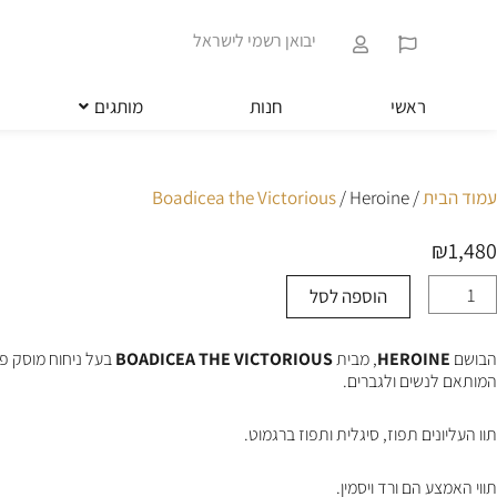
ילוג
שִׂים
תוכן
לֵב:
יבואן רשמי לישראל
בְּאֲתָר
זֶה
מֻפְעֶלֶת
ראשי
חנות
מותגים
מַעֲרֶכֶת
נָגִישׁ
בִּקְלִיק
הַמְּסַיַּעַת
עמוד הבית
/
/ Heroine
Boadicea the Victorious
לִנְגִישׁוּת
הָאֲתָר.
₪
1,480
לְחַץ
Control-
הוספה לסל
מות
F11
ל
לְהַתְאָמַת
Heroin
הָאֲתָר
הבושם
HEROINE
, מבית
BOADICEA THE VICTORIOUS
בעל ניחוח מוסק פרח
לְעִוְורִים
המותאם לנשים ולגברים.
הַמִּשְׁתַּמְּשִׁים
בְּתוֹכְנַת
קוֹרֵא־מָסָךְ;
תוו העליונים תפוז, סיגלית ותפוז ברגמוט.
לְחַץ
Control-
תווי האמצע הם ורד ויסמין.