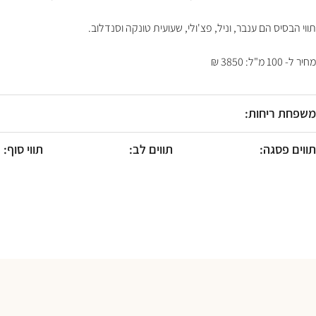
F10
לִפְתִיחַת
תווי הבסיס הם ענבר, וניל, פצ'ולי, שעועית טונקה וסנדלוב.
תַּפְרִיט
נְגִישׁוּת.
מחיר ל- 100 מ"ל: 3850 ₪
משפחת ריחות:
תווים פסגה:
תווים לב:
תווי סוף: