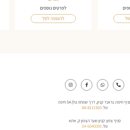
פים
לפרטים נוספים
סל
להוספה לסל
I
F
W
P
n
a
h
h
s
c
a
o
t
e
t
n
a
b
s
e
ניף חיפה: גראנד קניון, דרך שמחה גולן 54 חיפה
g
o
a
-
r
o
p
a
טל:
04-8111503
a
k
p
l
m
-
t
f
סניף צפון: קניון שער הצפון ק. אתא
טל:
04-6040006