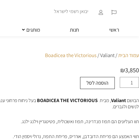
ילוג
שִׂים
תוכן
לֵב:
יבואן רשמי לישראל
בְּאֲתָר
זֶה
מֻפְעֶלֶת
ראשי
חנות
מותגים
מַעֲרֶכֶת
נָגִישׁ
בִּקְלִיק
הַמְּסַיַּעַת
עמוד הבית
/
/ Valiant
Boadicea the Victorious
לִנְגִישׁוּת
הָאֲתָר.
₪
3,850
לְחַץ
Control-
הוספה לסל
מות
F11
ל
לְהַתְאָמַת
Valian
הָאֲתָר
הבושם
Valiant
, מבית
BOADICEA THE VICTORIOUS
בעל ניחוח פרחוני ענ
לְעִוְורִים
לנשים ולגברים.
הַמִּשְׁתַּמְּשִׁים
בְּתוֹכְנַת
קוֹרֵא־מָסָךְ;
תוו העליונים הם תפוז מנדרינה, תפוז ואשכולית, פטיטגריין וילנג ילנג.
לְחַץ
Control-
תווי האמצע הם פריחת הדובדבן, אורריס, פריחת התפוז, נרולי ויסמין הודי.