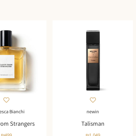
esca Bianchi
newin
rom Strangers
Talisman
₪
499
₪
1,049