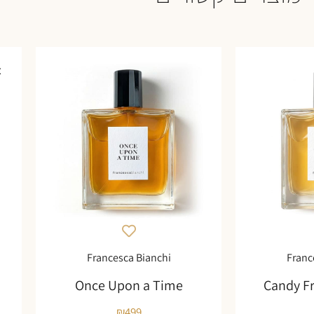
א
Francesca Bianchi
Franc
Once Upon a Time
Candy F
₪
499