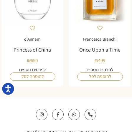
d'Annam
Francesca Bianchi
Princess of China
Once Upon a Time
₪
650
₪
499
לפרטים נוספים
לפרטים נוספים
להוספה לסל
להוספה לסל
נגישו
I
F
W
P
n
a
h
h
s
c
a
o
t
e
t
n
a
b
s
e
סניף חיפה: גראנד קניון, דרך שמחה גולן 54 חיפה