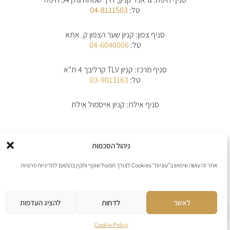
g
o
a
-
r
o
p
a
טל:
04-8111503
a
k
p
l
m
-
t
f
סניף צפון: קניון שער הצפון ק. אתא
טל:
04-6040006
סניף מרכז: קניון TLV קרליבך 4 ת"א
טל:
03-9013163
סניף אילת: קניון אייסמול אילת
אודות
תקנון
תקנון משלוחים
מדיניות החלפת/החזרת מוצרים
ביטול הזמנה
ניהול הסכמות
מדיניות פרטיות
הצהרת נגישות
יצירת קשר
אתר זה עושה שימוש ב"עוגיות" Cookies לצורך תפעול שוטף ותקין בהתאם למדיניות פרטיות
אנו מקבלים את כל כרטיסי האשראי למעט פייפל
לאשר
לדחות
להציג העדפות
אתר נבנה ע”י web4all חברה לבניה וקידום אתרים
Cookie Policy