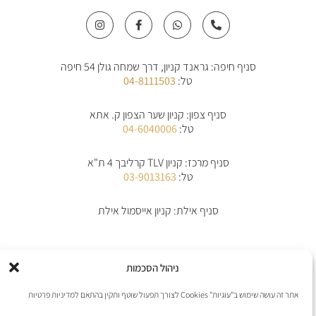
I
F
W
P
n
a
h
h
s
c
a
o
t
e
t
n
a
b
s
e
סניף חיפה: גראנד קניון, דרך שמחה גולן 54 חיפה
g
o
a
-
r
o
p
a
טל:
04-8111503
a
k
p
l
m
-
t
f
סניף צפון: קניון שער הצפון ק. אתא
טל:
04-6040006
סניף מרכז: קניון TLV קרליבך 4 ת"א
טל:
03-9013163
סניף אילת: קניון אייסמול אילת
אודות
תקנון
תקנון משלוחים
מדיניות החלפת/החזרת מוצרים
ביטול הזמנה
ניהול הסכמות
מדיניות פרטיות
הצהרת נגישות
יצירת קשר
אתר זה עושה שימוש ב"עוגיות" Cookies לצורך תפעול שוטף ותקין בהתאם למדיניות פרטיות
אנו מקבלים את כל כרטיסי האשראי למעט פייפל