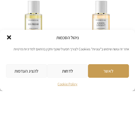
ניהול הסכמות
אתר זה עושה שימוש ב"עוגיות" Cookies לצורך תפעול שוטף ותקין בהתאם למדיניות פרטיות
MYA
MYA
לאשר
לדחות
להציג העדפות
SO FRESH
SOLEIL LEVANT
Cookie Policy
₪
349
₪
349
לפרטים נוספים
לפרטים נוספים
להוספה לסל
להוספה לסל
אזל מהמלאי
אזל מהמלאי