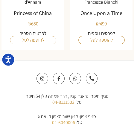
d'Annam
Francesca Bianchi
Princess of China
Once Upon a Time
₪
650
₪
499
לפרטים נוספים
לפרטים נוספים
להוספה לסל
להוספה לסל
נגישו
I
F
W
P
n
a
h
h
s
c
a
o
t
e
t
n
a
b
s
e
סניף חיפה: גראנד קניון, דרך שמחה גולן 54 חיפה
g
o
a
-
r
o
p
a
טל:
04-8111503
a
k
p
l
m
-
t
f
סניף צפון: קניון שער הצפון ק. אתא
טל:
04-6040006