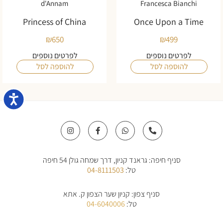
d'Annam
Francesca Bianchi
Princess of China
Once Upon a Time
₪
650
₪
499
לפרטים נוספים
לפרטים נוספים
להוספה לסל
להוספה לסל
נגישו
I
F
W
P
n
a
h
h
s
c
a
o
t
e
t
n
a
b
s
e
סניף חיפה: גראנד קניון, דרך שמחה גולן 54 חיפה
g
o
a
-
r
o
p
a
טל:
04-8111503
a
k
p
l
m
-
t
f
סניף צפון: קניון שער הצפון ק. אתא
טל:
04-6040006