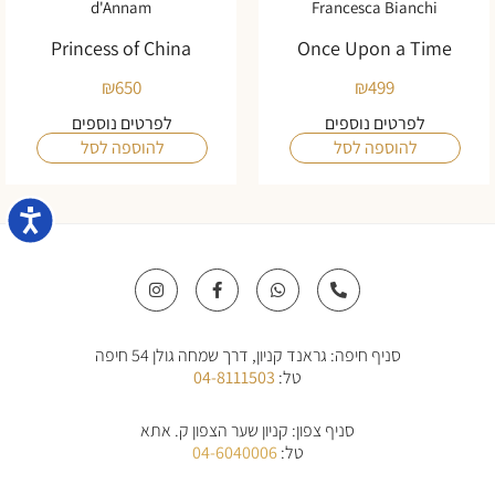
d'Annam
Francesca Bianchi
Princess of China
Once Upon a Time
₪
650
₪
499
לפרטים נוספים
לפרטים נוספים
להוספה לסל
להוספה לסל
נגישו
I
F
W
P
n
a
h
h
s
c
a
o
t
e
t
n
a
b
s
e
סניף חיפה: גראנד קניון, דרך שמחה גולן 54 חיפה
g
o
a
-
r
o
p
a
טל:
04-8111503
a
k
p
l
m
-
t
f
סניף צפון: קניון שער הצפון ק. אתא
טל:
04-6040006