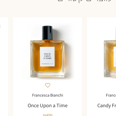
א
Francesca Bianchi
Franc
Once Upon a Time
Candy F
₪
499