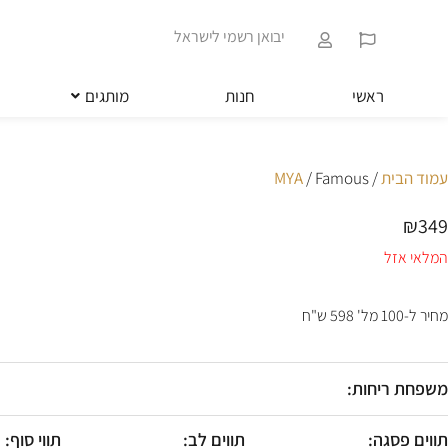
ילוג
שִׂים
תוכן
לֵב:
יבואן רשמי לישראל
בְּאֲתָר
זֶה
מֻפְעֶלֶת
ראשי
חנות
מותגים
מַעֲרֶכֶת
נָגִישׁ
בִּקְלִיק
הַמְּסַיַּעַת
עמוד הבית
/
/ Famous
MYA
לִנְגִישׁוּת
הָאֲתָר.
₪
349
לְחַץ
Control-
המלאי אזל
F11
לְהַתְאָמַת
הָאֲתָר
מחיר ל-100 מל' 598 ש"ח
לְעִוְורִים
הַמִּשְׁתַּמְּשִׁים
בְּתוֹכְנַת
משפחת ריחות:
קוֹרֵא־מָסָךְ;
לְחַץ
Control-
תווים פסגה:
תווים לב:
תווי סוף: