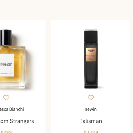
esca Bianchi
newin
rom Strangers
Talisman
₪
499
₪
1,049