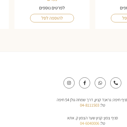
פים
לפרטים נוספים
סל
להוספה לסל
I
F
W
P
n
a
h
h
s
c
a
o
t
e
t
n
a
b
s
e
ניף חיפה: גראנד קניון, דרך שמחה גולן 54 חיפה
g
o
a
-
r
o
p
a
טל:
04-8111503
a
k
p
l
m
-
t
f
סניף צפון: קניון שער הצפון ק. אתא
טל:
04-6040006