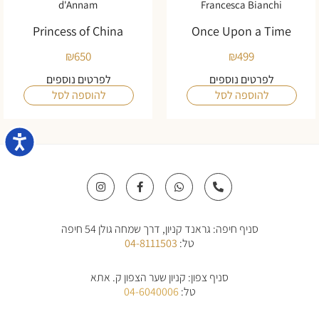
d'Annam
Francesca Bianchi
Princess of China
Once Upon a Time
₪
650
₪
499
לפרטים נוספים
לפרטים נוספים
להוספה לסל
להוספה לסל
נגישו
I
F
W
P
n
a
h
h
s
c
a
o
t
e
t
n
a
b
s
e
סניף חיפה: גראנד קניון, דרך שמחה גולן 54 חיפה
g
o
a
-
r
o
p
a
טל:
04-8111503
a
k
p
l
m
-
t
f
סניף צפון: קניון שער הצפון ק. אתא
טל:
04-6040006