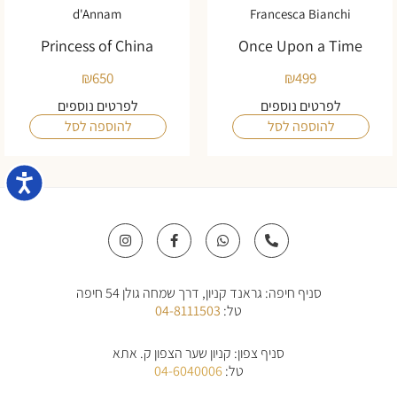
d'Annam
Francesca Bianchi
Princess of China
Once Upon a Time
₪
650
₪
499
לפרטים נוספים
לפרטים נוספים
להוספה לסל
להוספה לסל
נגישו
I
F
W
P
n
a
h
h
s
c
a
o
t
e
t
n
a
b
s
e
סניף חיפה: גראנד קניון, דרך שמחה גולן 54 חיפה
g
o
a
-
r
o
p
a
טל:
04-8111503
a
k
p
l
m
-
t
f
סניף צפון: קניון שער הצפון ק. אתא
טל:
04-6040006