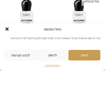
אזל מהמלאי
ניהול הסכמות
אתר זה עושה שימוש ב"עוגיות" Cookies לצורך תפעול שוטף ותקין בהתאם למדיניות פרטיות
The Merchant of Venice
The Merchant of Venice
לאשר
לדחות
להציג העדפות
Neroli Marocco
Sandalo Austraia
Cookie Policy
₪
240
₪
240
לפרטים נוספים
לפרטים נוספים
להוספה לסל
להוספה לסל