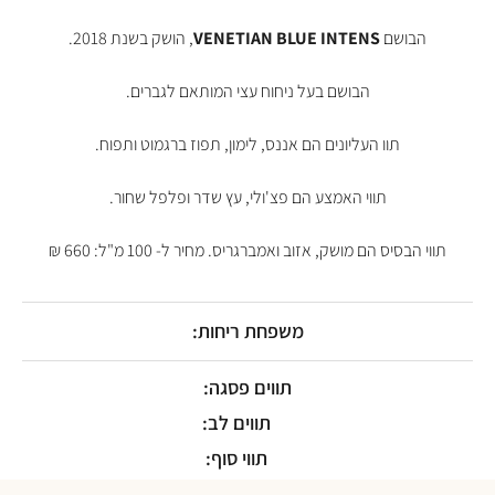
של
Venetian
הבושם
VENETIAN BLUE INTENS
, הושק בשנת 2018.
Blue
הבושם בעל ניחוח עצי המותאם לגברים.
תוו העליונים הם אננס, לימון, תפוז ברגמוט ותפוח.
תווי האמצע הם פצ'ולי, עץ שדר ופלפל שחור.
תווי הבסיס הם מושק, אזוב ואמברגריס. מחיר ל- 100 מ"ל: 660 ₪
משפחת ריחות:
תווים פסגה:
תווים לב:
תווי סוף: