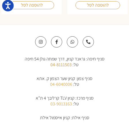
נגישו
להוספה לסל
להוספה לסל
I
F
W
P
n
a
h
h
s
c
a
o
t
e
t
n
a
b
s
e
סניף חיפה: גראנד קניון, דרך שמחה גולן 54 חיפה
g
o
a
-
r
o
p
a
טל:
04-8111503
a
k
p
l
m
-
t
f
סניף צפון: קניון שער הצפון ק. אתא
טל:
04-6040006
סניף מרכז: קניון TLV קרליבך 4 ת"א
טל:
03-9013163
סניף אילת: קניון אייסמול אילת