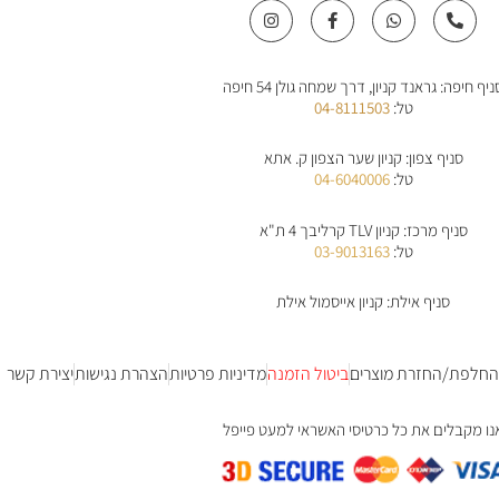
I
F
W
P
n
a
h
h
s
c
a
o
t
e
t
n
a
b
s
e
ניף חיפה: גראנד קניון, דרך שמחה גולן 54 חיפה
g
o
a
-
r
o
p
a
טל:
04-8111503
a
k
p
l
m
-
t
f
סניף צפון: קניון שער הצפון ק. אתא
טל:
04-6040006
סניף מרכז: קניון TLV קרליבך 4 ת"א
טל:
03-9013163
סניף אילת: קניון אייסמול אילת
 החלפת/החזרת מוצרים
ביטול הזמנה
מדיניות פרטיות
הצהרת נגישות
יצירת קשר
נו מקבלים את כל כרטיסי האשראי למעט פייפל