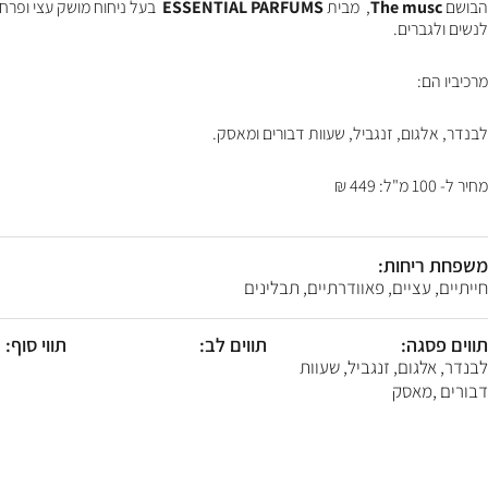
F10
הבושם
The musc
, מבית
ESSENTIAL PARFUMS
בעל ניחוח מושק עצי ופרח
לִפְתִיחַת
לנשים ולגברים.
תַּפְרִיט
נְגִישׁוּת.
מרכיביו הם:
לבנדר, אלגום, זנגביל, שעוות דבורים ומאסק.
מחיר ל- 100 מ"ל: 449 ₪
משפחת ריחות:
חייתיים, עציים, פאוודרתיים, תבלינים
תווים פסגה:
תווים לב:
תווי סוף:
לבנדר, אלגום, זנגביל, שעוות
דבורים ,מאסק