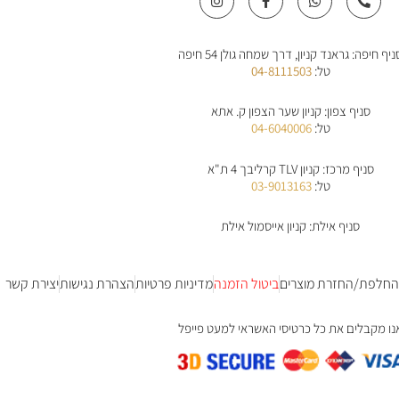
n
a
h
h
s
c
a
o
t
e
t
n
a
b
s
e
ניף חיפה: גראנד קניון, דרך שמחה גולן 54 חיפה
g
o
a
-
r
o
p
a
טל:
04-8111503
a
k
p
l
m
-
t
f
סניף צפון: קניון שער הצפון ק. אתא
טל:
04-6040006
סניף מרכז: קניון TLV קרליבך 4 ת"א
טל:
03-9013163
סניף אילת: קניון אייסמול אילת
 החלפת/החזרת מוצרים
ביטול הזמנה
מדיניות פרטיות
הצהרת נגישות
יצירת קשר
נו מקבלים את כל כרטיסי האשראי למעט פייפל