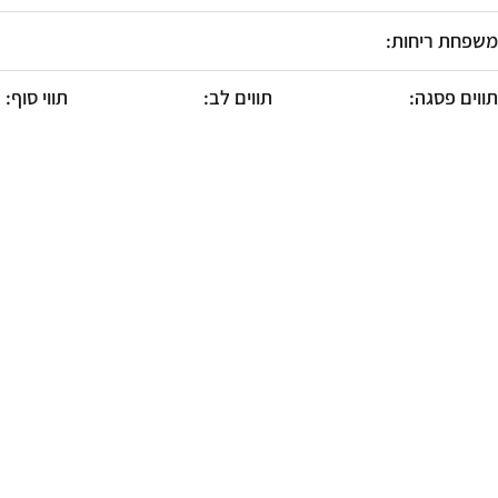
F10
לִפְתִיחַת
משפחת ריחות:
תַּפְרִיט
נְגִישׁוּת.
תווים פסגה:
תווים לב:
תווי סוף: