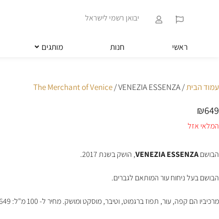
ילוג
שִׂים
תוכן
לֵב:
יבואן רשמי לישראל
בְּאֲתָר
זֶה
מֻפְעֶלֶת
ראשי
חנות
מותגים
מַעֲרֶכֶת
נָגִישׁ
בִּקְלִיק
הַמְּסַיַּעַת
עמוד הבית
/
/ VENEZIA ESSENZA
The Merchant of Venice
לִנְגִישׁוּת
הָאֲתָר.
₪
649
לְחַץ
Control-
המלאי אזל
F11
לְהַתְאָמַת
הָאֲתָר
הבושם
VENEZIA ESSENZA
, הושק בשנת 2017.
לְעִוְורִים
הַמִּשְׁתַּמְּשִׁים
הבושם בעל ניחוח עור המותאם לגברים.
בְּתוֹכְנַת
קוֹרֵא־מָסָךְ;
לְחַץ
מרכיביו הם קפה, עור, תפוז ברגמוט, וטיבר, מוסקט ומושק. מחיר ל- 100 מ"ל: 649 ₪
Control-