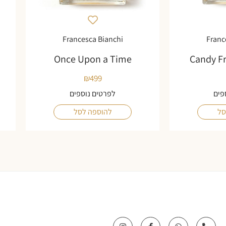
Francesca Bianchi
Franc
Once Upon a Time
Candy F
₪
499
פים
לפרטים נוספים
סל
להוספה לסל
I
F
W
P