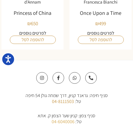
d'Annam
Francesca Bianchi
Princess of China
Once Upon a Time
₪
650
₪
499
לפרטים נוספים
לפרטים נוספים
להוספה לסל
להוספה לסל
נגישו
I
F
W
P
n
a
h
h
s
c
a
o
t
e
t
n
a
b
s
e
סניף חיפה: גראנד קניון, דרך שמחה גולן 54 חיפה
g
o
a
-
r
o
p
a
טל:
04-8111503
a
k
p
l
m
-
t
f
סניף צפון: קניון שער הצפון ק. אתא
טל:
04-6040006