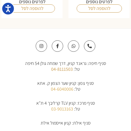
לפרטים נוספים
לפרטים נוספים
נגישו
להוספה לסל
להוספה לסל
I
F
W
P
n
a
h
h
s
c
a
o
t
e
t
n
a
b
s
e
סניף חיפה: גראנד קניון, דרך שמחה גולן 54 חיפה
g
o
a
-
r
o
p
a
טל:
04-8111503
a
k
p
l
m
-
t
f
סניף צפון: קניון שער הצפון ק. אתא
טל:
04-6040006
סניף מרכז: קניון TLV קרליבך 4 ת"א
טל:
03-9013163
סניף אילת: קניון אייסמול אילת