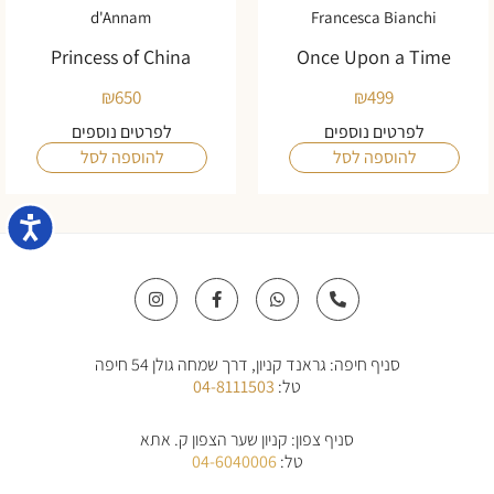
d'Annam
Francesca Bianchi
Princess of China
Once Upon a Time
₪
650
₪
499
לפרטים נוספים
לפרטים נוספים
להוספה לסל
להוספה לסל
נגישו
I
F
W
P
n
a
h
h
s
c
a
o
t
e
t
n
a
b
s
e
סניף חיפה: גראנד קניון, דרך שמחה גולן 54 חיפה
g
o
a
-
r
o
p
a
טל:
04-8111503
a
k
p
l
m
-
t
f
סניף צפון: קניון שער הצפון ק. אתא
טל:
04-6040006