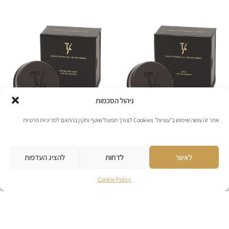
ניהול הסכמות
אתר זה עושה שימוש ב"עוגיות" Cookies לצורך תפעול שוטף ותקין בהתאם למדיניות פרטיות
Teatro Fragranze Uniche
Teatro Fragranze Uniche
לאשר
לדחות
להציג העדפות
Oro – מפזר ריח לרכב
Pompelmo Pepe –
מפזר ריח לרכב
₪
229
–
₪
139
Cookie Policy
טווח
₪
229
–
₪
139
מחירים:
טווח
לפרטים נוספים
מחירים:
לפרטים נוספים
להוספה לסל
עד
להוספה לסל
עד