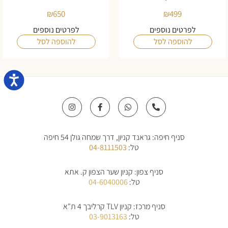
₪
650
₪
499
לפרטים נוספים
לפרטים נוספים
להוספה לסל
להוספה לסל
נגישו
I
F
W
P
n
a
h
h
s
c
a
o
t
e
t
n
a
b
s
e
סניף חיפה: גראנד קניון, דרך שמחה גולן 54 חיפה
g
o
a
-
r
o
p
a
טל:
04-8111503
a
k
p
l
m
-
t
f
סניף צפון: קניון שער הצפון ק. אתא
טל:
04-6040006
סניף מרכז: קניון TLV קרליבך 4 ת"א
טל:
03-9013163