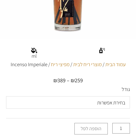
ml
עמוד הבית
/
מוצרי ריח לבית
/
מפיצי ריח
/ Incenso Imperiale
₪
389
–
₪
259
טווח
מחירים:
גודל
כמות
של
עד
Incenso
Imperiale
הוספה לסל