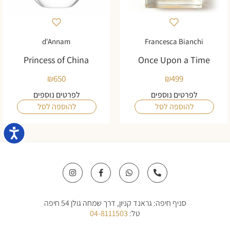
d'Annam
Francesca Bianchi
Princess of China
Once Upon a Time
₪
650
₪
499
לפרטים נוספים
לפרטים נוספים
להוספה לסל
להוספה לסל
נגישו
I
F
W
P
n
a
h
h
s
c
a
o
t
e
t
n
a
b
s
e
סניף חיפה: גראנד קניון, דרך שמחה גולן 54 חיפה
g
o
a
-
r
o
p
a
טל:
04-8111503
a
k
p
l
m
-
t