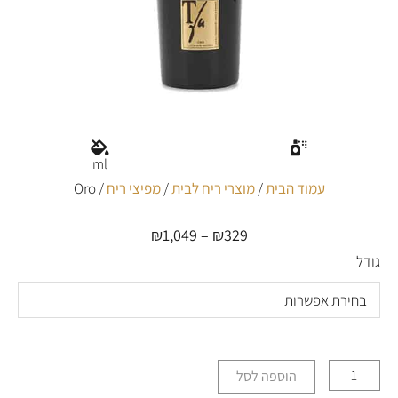
ml
עמוד הבית
/
מוצרי ריח לבית
/
מפיצי ריח
/ Oro
₪
1,049
–
₪
329
טווח
מחירים:
גודל
כמות
של
עד
Oro
הוספה לסל