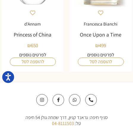
d'Annam
Francesca Bianchi
Princess of China
Once Upon a Time
₪
650
₪
499
לפרטים נוספים
לפרטים נוספים
להוספה לסל
להוספה לסל
נגישו
I
F
W
P
n
a
h
h
s
c
a
o
t
e
t
n
a
b
s
e
סניף חיפה: גראנד קניון, דרך שמחה גולן 54 חיפה
g
o
a
-
r
o
p
a
טל:
04-8111503
a
k
p
l
m
-
t