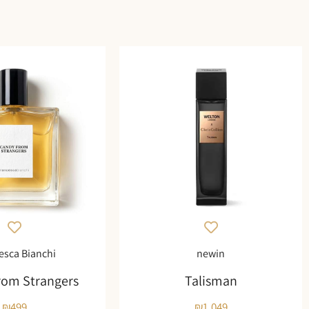
esca Bianchi
newin
rom Strangers
Talisman
₪
499
₪
1,049