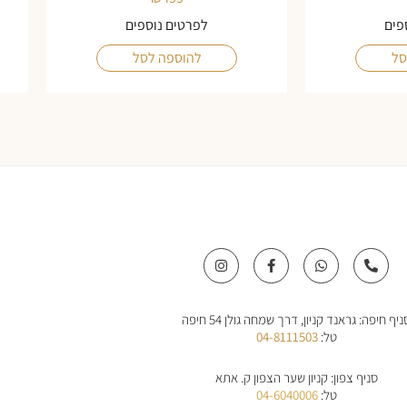
פים
לפרטים נוספים
סל
להוספה לסל
I
F
W
P
n
a
h
h
s
c
a
o
t
e
t
n
a
b
s
e
ניף חיפה: גראנד קניון, דרך שמחה גולן 54 חיפה
g
o
a
-
r
o
p
a
טל:
04-8111503
a
k
p
l
m
-
t
f
סניף צפון: קניון שער הצפון ק. אתא
טל:
04-6040006