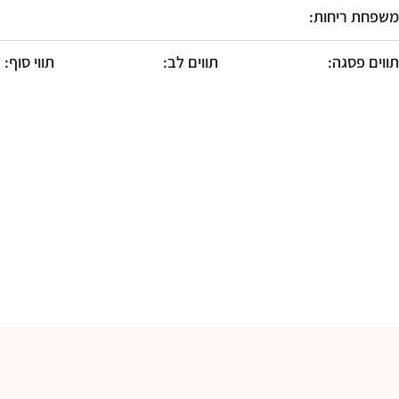
F10
משפחת ריחות:
לִפְתִיחַת
תַּפְרִיט
נְגִישׁוּת.
תווים פסגה:
תווים לב:
תווי סוף: