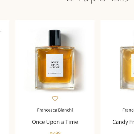
א
Francesca Bianchi
Franc
Once Upon a Time
Candy F
₪
499