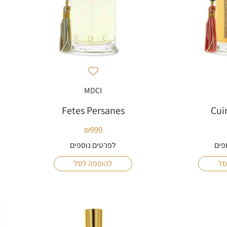
MDCI
Fetes Persanes
Cui
₪
999
פים
לפרטים נוספים
סל
להוספה לסל