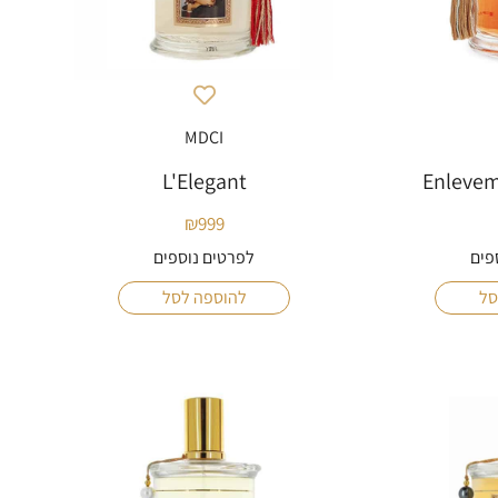
MDCI
L'Elegant
Enlevem
₪
999
פים
לפרטים נוספים
סל
להוספה לסל