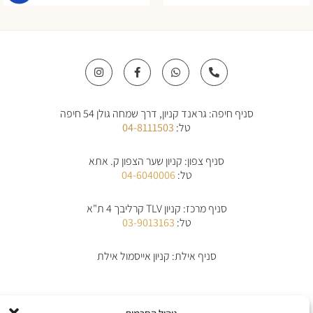
I
F
W
P
n
a
h
h
s
c
a
o
t
e
t
n
a
b
s
e
סניף חיפה: גראנד קניון, דרך שמחה גולן 54 חיפה
g
o
a
-
r
o
p
a
טל:
04-8111503
a
k
p
l
m
-
t
f
סניף צפון: קניון שער הצפון ק. אתא
טל:
04-6040006
סניף מרכז: קניון TLV קרליבך 4 ת"א
טל:
03-9013163
סניף אילת: קניון אייסמול אילת
אודות
תקנון
תקנון משלוחים
מדיניות החלפת/החזרת מוצרים
ביטול הזמנה