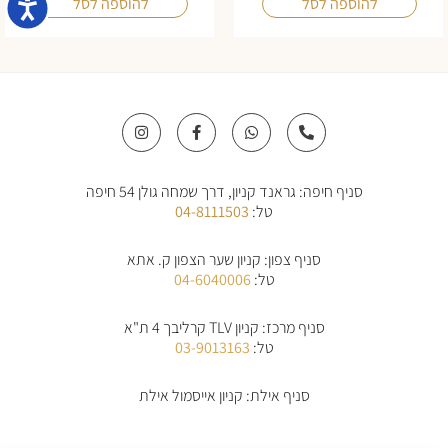
להוספה לסל
להוספה לסל
I
F
W
P
n
a
h
h
s
c
a
o
t
e
t
n
a
b
s
e
סניף חיפה: גראנד קניון, דרך שמחה גולן 54 חיפה
g
o
a
-
r
o
p
a
טל:
04-8111503
a
k
p
l
m
-
t
f
סניף צפון: קניון שער הצפון ק. אתא
טל:
04-6040006
סניף מרכז: קניון TLV קרליבך 4 ת"א
טל:
03-9013163
סניף אילת: קניון אייסמול אילת