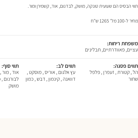
F10
תווי הבסיס הם שעועית טונקה, מושק, לבדנום, אוד, קשמירן ומור.
לִפְתִיחַת
תַּפְרִיט
נְגִישׁוּת.
מחיר ל-100 מל' 1265 ש"ח
משפחת ריחות:
עציים, פאוודרתיים, תבלינים
תווים פסגה:
תווים לב:
תווי סוף:
הל , קטורת , זעפרן , פלפל
עץ אלגום , אוריס , מוסקט ,
אוד , מור ,
שחור
דוואנה , קינמון , דבש , כמון
לבורנום , פ
מושק