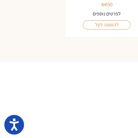
₪
650
לפרטים נוספים
להוספה לסל
נגיש