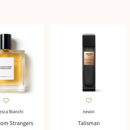
esca Bianchi
newin
rom Strangers
Talisman