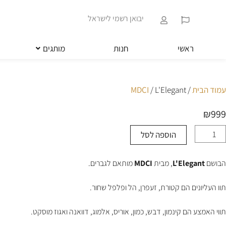
ילוג
שִׂים
תוכן
לֵב:
יבואן רשמי לישראל
בְּאֲתָר
זֶה
מֻפְעֶלֶת
ראשי
חנות
מותגים
מַעֲרֶכֶת
נָגִישׁ
בִּקְלִיק
הַמְּסַיַּעַת
עמוד הבית
/
/ L'Elegant
MDCI
לִנְגִישׁוּת
הָאֲתָר.
₪
999
לְחַץ
Control-
הוספה לסל
מות
F11
ל
לְהַתְאָמַת
L'Elegan
הָאֲתָר
הבושם
L'Elegant
, מבית
MDCI
מותאם לגברים.
לְעִוְורִים
הַמִּשְׁתַּמְּשִׁים
בְּתוֹכְנַת
תוו העליונים הם קטורת, זעפרן, הל ופלפל שחור.
קוֹרֵא־מָסָךְ;
לְחַץ
תווי האמצע הם קינמון, דבש, כמון, אוריס, אלמוג, דוואנה ואגוז מוסקט.
Control-