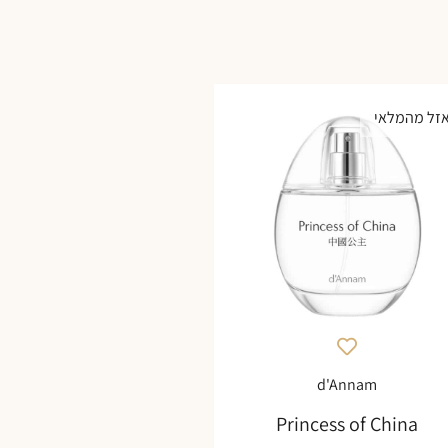
זל מהמלאי
d'Annam
Princess of China