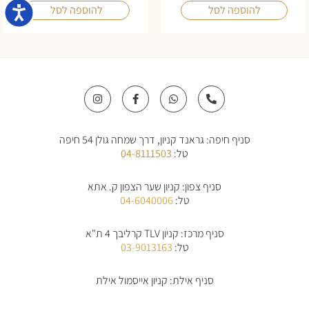
נגישו
להוספה לסל
להוספה לסל
I
F
W
P
n
a
h
h
s
c
a
o
t
e
t
n
a
b
s
e
סניף חיפה: גראנד קניון, דרך שמחה גולן 54 חיפה
g
o
a
-
r
o
p
a
טל:
04-8111503
a
k
p
l
m
-
t
f
סניף צפון: קניון שער הצפון ק. אתא
טל:
04-6040006
סניף מרכז: קניון TLV קרליבך 4 ת"א
טל:
03-9013163
סניף אילת: קניון אייסמול אילת