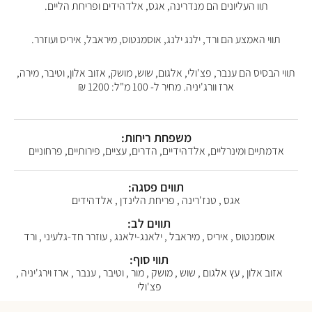
תוו העליונים הם מנדרינה, אגס, אלדהידים ופריחת הליים.
תווי האמצע הם ורד, ילנג ילנג, אוסמנטוס, מיראבל, איריס ועוזרר.
תווי הבסיס הם ענבר, פצ'ולי, אלגום, שוש, מושק, אזוב אלון, וטיבר, מירה,
ארז וורג'יניה. מחיר ל- 100 מ"ל: 1200 ₪
משפחת ריחות:
אדמתיים ומינרליים, אלדהידיים, הדרים, עציים, פירותיים, פרחוניים
תווים פסגה:
אגס , טנז'רינה , פריחת הלינדן , אלדהידים
תווים לב:
אוסמנטוס , איריס , מיראבל , ילאנג-ילאנג , עוזרר חד-גלעיני , ורד
תווי סוף:
אזוב אלון , עץ אלגום , שוש , מושק , מור , וטיבר , ענבר , ארז וירג'יניה ,
פצ'ולי