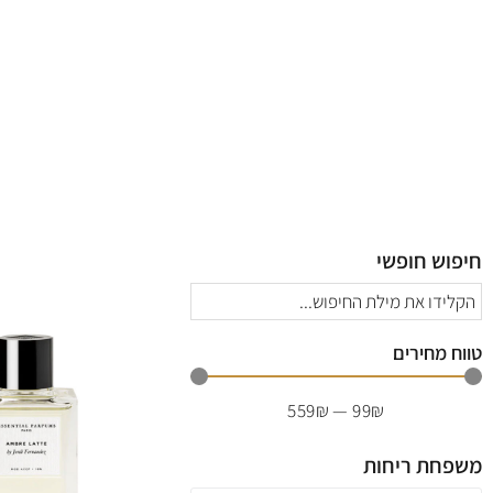
חיפוש חופשי
טווח מחירים
559
₪
—
99
₪
משפחת ריחות