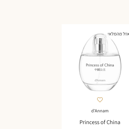
זל מהמלאי
d'Annam
Princess of China