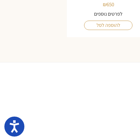
₪
650
לפרטים נוספים
להוספה לסל
נגיש