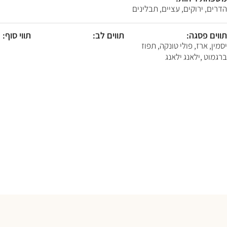
F10
הדרים, ירוקים, עציים, תבלינים
לִפְתִיחַת
תַּפְרִיט
נְגִישׁוּת.
תווים פסגה:
תווים לב:
תווי סוף:
יסמין, ארז, פולי טונקה, תפוז
ברגמוט ,ילאנג ילאנג