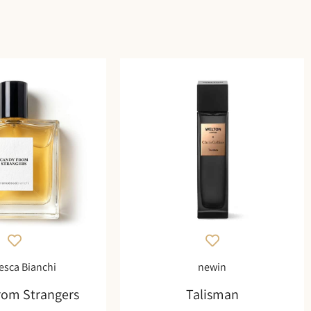
esca Bianchi
newin
rom Strangers
Talisman