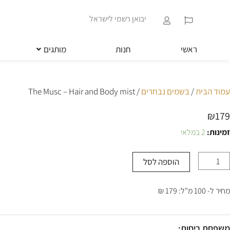
ילוג
שִׂים
תוכן
לֵב:
יבואן רשמי לישראל
בְּאֲתָר
זֶה
מֻפְעֶלֶת
ראשי
חנות
מותגים
מַעֲרֶכֶת
נָגִישׁ
בִּקְלִיק
הַמְּסַיַּעַת
עמוד הבית
/
בשמים נבחרים
/ The Musc – Hair and Body mist
לִנְגִישׁוּת
הָאֲתָר.
₪
179
לְחַץ
Control-
זמינות:
2 במלאי
מות
F11
ל
לְהַתְאָמַת
Th
הָאֲתָר
הוספה לסל
Mus
לְעִוְורִים
הַמִּשְׁתַּמְּשִׁים
Hai
בְּתוֹכְנַת
מחיר ל- 100 מ"ל: 179 ₪
an
קוֹרֵא־מָסָךְ;
Bod
לְחַץ
mis
Control-
משפחת ריחות: