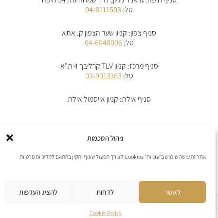
g
o
a
-
r
o
p
a
טל:
04-8111503
a
k
p
l
m
-
t
f
סניף צפון: קניון שער הצפון ק. אתא
טל:
04-6040006
סניף מרכז: קניון TLV קרליבך 4 ת"א
טל:
03-9013163
סניף אילת: קניון אייסמול אילת
אודות
תקנון
תקנון משלוחים
מדיניות החלפת/החזרת מוצרים
ביטול הזמנה
ניהול הסכמות
מדיניות פרטיות
הצהרת נגישות
יצירת קשר
אתר זה עושה שימוש ב"עוגיות" Cookies לצורך תפעול שוטף ותקין בהתאם למדיניות פרטיות
אנו מקבלים את כל כרטיסי האשראי למעט פייפל
לאשר
לדחות
להציג העדפות
אתר נבנה ע”י web4all חברה לבניה וקידום אתרים
Cookie Policy