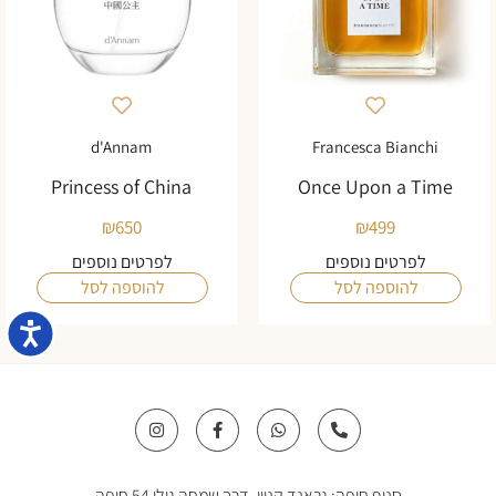
d'Annam
Francesca Bianchi
Princess of China
Once Upon a Time
₪
650
₪
499
לפרטים נוספים
לפרטים נוספים
להוספה לסל
להוספה לסל
נגישו
I
F
W
P
n
a
h
h
s
c
a
o
t
e
t
n
a
b
s
e
סניף חיפה: גראנד קניון, דרך שמחה גולן 54 חיפה