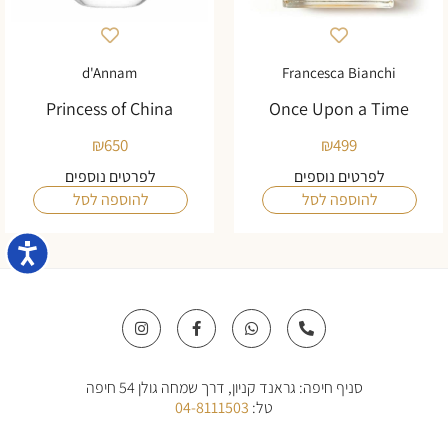
d'Annam
Francesca Bianchi
Princess of China
Once Upon a Time
₪
650
₪
499
לפרטים נוספים
לפרטים נוספים
להוספה לסל
להוספה לסל
נגישו
I
F
W
P
n
a
h
h
s
c
a
o
t
e
t
n
a
b
s
e
סניף חיפה: גראנד קניון, דרך שמחה גולן 54 חיפה
g
o
a
-
r
o
p
a
טל:
04-8111503
a
k
p
l
m
-
t