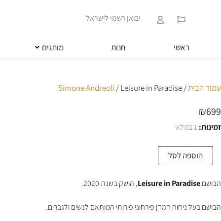
ילוג
שִׂים
תוכן
לֵב:
יבואן רשמי לישראל
בְּאֲתָר
זֶה
מֻפְעֶלֶת
ראשי
חנות
מותגים
מַעֲרֶכֶת
נָגִישׁ
בִּקְלִיק
הַמְּסַיַּעַת
עמוד הבית
/
/ Leisure in Paradise
Simone Andreoli
לִנְגִישׁוּת
הָאֲתָר.
₪
699
לְחַץ
Control-
זמינות:
1 במלאי
מות
F11
ל
לְהַתְאָמַת
Leisur
הָאֲתָר
הוספה לסל
i
לְעִוְורִים
Paradis
הַמִּשְׁתַּמְּשִׁים
בְּתוֹכְנַת
הבושם
Leisure in Paradise
, הושק בשנת 2020.
קוֹרֵא־מָסָךְ;
לְחַץ
הבושם בעל ניחוח חמדן פירחוני פירותי המותאם לנשים ולגברים.
Control-