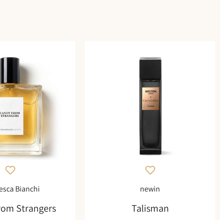
esca Bianchi
newin
rom Strangers
Talisman