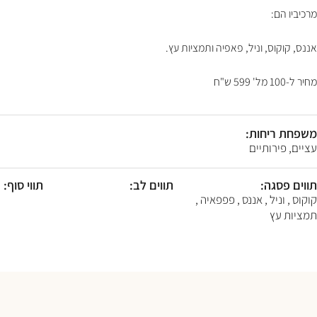
F10
מרכיביו הם:
לִפְתִיחַת
תַּפְרִיט
נְגִישׁוּת.
אננס, קוקוס, וניל, פאפיה ותמציות עץ.
מחיר ל-100 מל' 599 ש"ח
משפחת ריחות:
עציים, פירותיים
תווים פסגה:
תווים לב:
תווי סוף:
קוקוס , וניל , אננס , פפפאיה ,
תמציות עץ