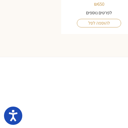
₪
650
לפרטים נוספים
להוספה לסל
נגיש