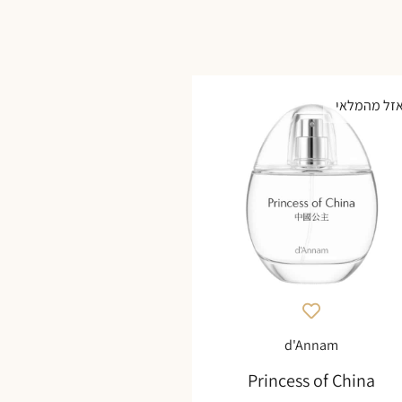
זל מהמלאי
d'Annam
Princess of China