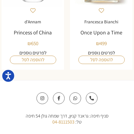
d'Annam
Francesca Bianchi
Princess of China
Once Upon a Time
₪
650
₪
499
לפרטים נוספים
לפרטים נוספים
להוספה לסל
להוספה לסל
נגישו
I
F
W
P
n
a
h
h
s
c
a
o
t
e
t
n
a
b
s
e
סניף חיפה: גראנד קניון, דרך שמחה גולן 54 חיפה
g
o
a
-
r
o
p
a
טל:
04-8111503
a
k
p
l
m
-
t