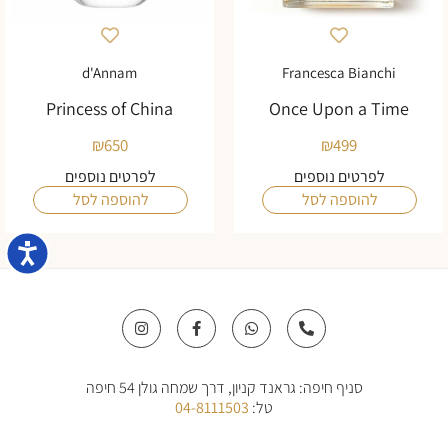
d'Annam
Francesca Bianchi
Princess of China
Once Upon a Time
₪
650
₪
499
לפרטים נוספים
לפרטים נוספים
להוספה לסל
להוספה לסל
נגישו
I
F
W
P
n
a
h
h
s
c
a
o
t
e
t
n
a
b
s
e
סניף חיפה: גראנד קניון, דרך שמחה גולן 54 חיפה
g
o
a
-
r
o
p
a
טל:
04-8111503
a
k
p
l
m
-
t