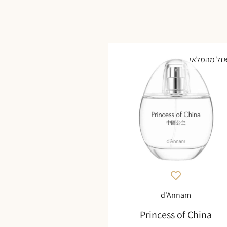
זל מהמלאי
d'Annam
Princess of China