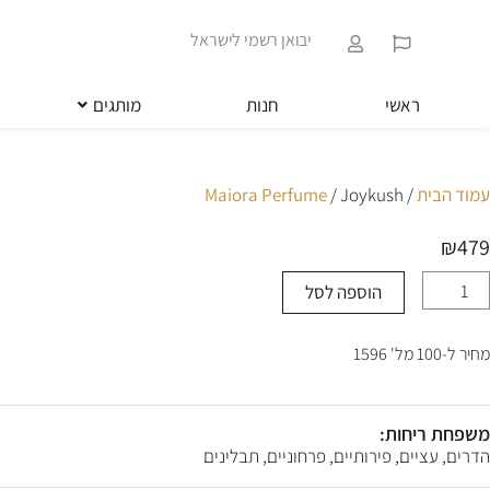
ילוג
שִׂים
תוכן
לֵב:
יבואן רשמי לישראל
בְּאֲתָר
זֶה
מֻפְעֶלֶת
ראשי
חנות
מותגים
מַעֲרֶכֶת
נָגִישׁ
בִּקְלִיק
הַמְּסַיַּעַת
עמוד הבית
/
/ Joykush
Maiora Perfume
לִנְגִישׁוּת
הָאֲתָר.
₪
479
לְחַץ
Control-
הוספה לסל
מות
F11
ל
לְהַתְאָמַת
Joykus
הָאֲתָר
מחיר ל-100 מל' 1596
לְעִוְורִים
הַמִּשְׁתַּמְּשִׁים
בְּתוֹכְנַת
קוֹרֵא־מָסָךְ;
משפחת ריחות:
לְחַץ
הדרים, עציים, פירותיים, פרחוניים, תבלינים
Control-