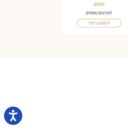
₪
650
לפרטים נוספים
להוספה לסל
נגיש