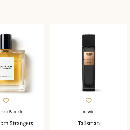
esca Bianchi
newin
rom Strangers
Talisman