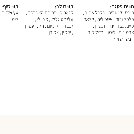
F10
תווים פסגה:
תווים לב:
תווי סוף:
לִפְתִיחַת
תַּפְרִיט
ריבס , קנאביס , פלפל שחור ,
קנאביס , פריחת האפרסק ,
עץ אלגום , 
נְגִישׁוּת.
פלפל ורוד , אשכולית , קלארי
עלי הסיגלית , פצ'ולי ,
לימון
סייג , מנדרינה , זעפרן ,
לבנדר , גרניום , הל , זעפרן
אדמונית , לימון , בזיליקום ,
, יסמין , צפורן
דבש , שזיף