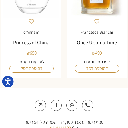
d'Annam
Francesca Bianchi
Princess of China
Once Upon a Time
₪
650
₪
499
לפרטים נוספים
לפרטים נוספים
להוספה לסל
להוספה לסל
נגישו
I
F
W
P
n
a
h
h
s
c
a
o
t
e
t
n
a
b
s
e
סניף חיפה: גראנד קניון, דרך שמחה גולן 54 חיפה
g
o
a
-
r
o
p
a
טל:
04-8111503