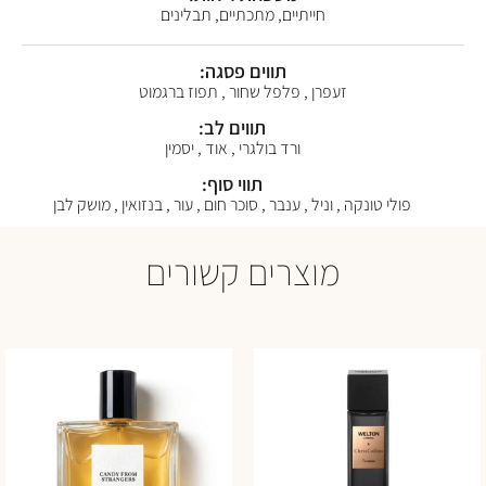
חייתיים, מתכתיים, תבלינים
תווים פסגה:
זעפרן , פלפל שחור , תפוז ברגמוט
תווים לב:
ורד בולגרי , אוד , יסמין
תווי סוף:
פולי טונקה , וניל , ענבר , סוכר חום , עור , בנזואין , מושק לבן
מוצרים קשורים