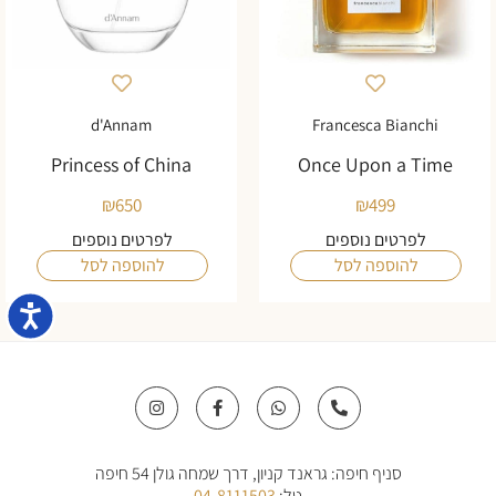
d'Annam
Francesca Bianchi
Princess of China
Once Upon a Time
₪
650
₪
499
לפרטים נוספים
לפרטים נוספים
להוספה לסל
להוספה לסל
נגישו
I
F
W
P
n
a
h
h
s
c
a
o
t
e
t
n
a
b
s
e
סניף חיפה: גראנד קניון, דרך שמחה גולן 54 חיפה
g
o
a
-
r
o
p
a
טל:
04-8111503