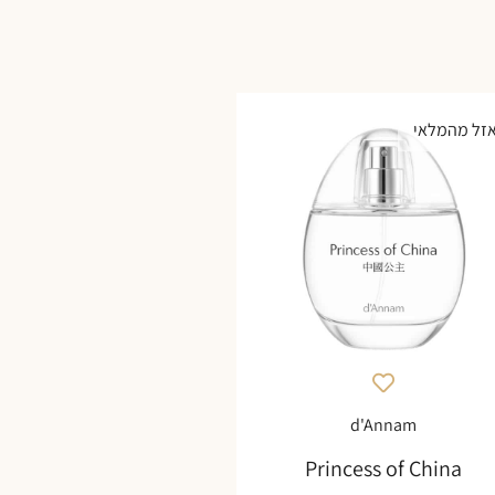
זל מהמלאי
d'Annam
Princess of China