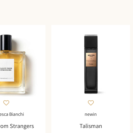
esca Bianchi
newin
rom Strangers
Talisman