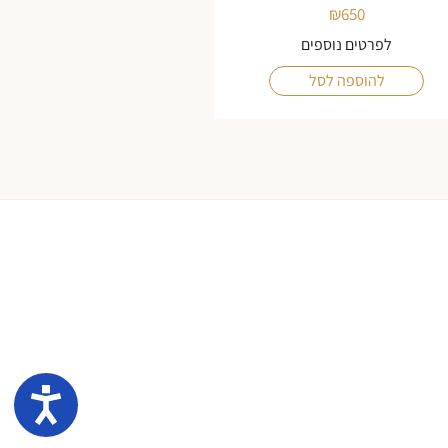
₪
650
לפרטים נוספים
להוספה לסל
נגיש