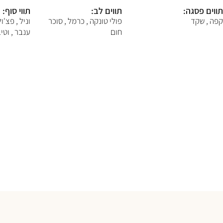
F10
תווים פסגה:
תווים לב:
תווי סוף:
לִפְתִיחַת
תַּפְרִיט
קפה , שקד
פולי טונקה , כרמל , סוכר
וניל , פצ'ול
נְגִישׁוּת.
חום
ענבר , וטי