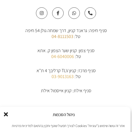
I
F
W
P
n
a
h
h
s
c
a
o
t
e
t
n
a
b
s
e
סניף חיפה: גראנד קניון, דרך שמחה גולן 54 חיפה
g
o
a
-
r
o
p
a
טל:
04-8111503
a
k
p
l
m
-
t
f
סניף צפון: קניון שער הצפון ק. אתא
טל:
04-6040006
סניף מרכז: קניון TLV קרליבך 4 ת"א
טל:
03-9013163
סניף אילת: קניון אייסמול אילת
אודות
תקנון
תקנון משלוחים
מדיניות החלפת/החזרת מוצרים
ביטול הזמנה
ניהול הסכמות
מדיניות פרטיות
הצהרת נגישות
יצירת קשר
אתר זה עושה שימוש ב"עוגיות" Cookies לצורך תפעול שוטף ותקין בהתאם למדיניות פרטיות
אנו מקבלים את כל כרטיסי האשראי למעט פייפל