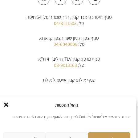
s
c
a
o
t
e
t
n
a
b
s
e
סניף חיפה: גראנד קניון, דרך שמחה גולן 54 חיפה
g
o
a
-
r
o
p
a
טל:
04-8111503
a
k
p
l
m
-
t
f
סניף צפון: קניון שער הצפון ק. אתא
טל:
04-6040006
סניף מרכז: קניון TLV קרליבך 4 ת"א
טל:
03-9013163
סניף אילת: קניון אייסמול אילת
אודות
תקנון
תקנון משלוחים
מדיניות החלפת/החזרת מוצרים
ביטול הזמנה
ניהול הסכמות
מדיניות פרטיות
הצהרת נגישות
יצירת קשר
אתר זה עושה שימוש ב"עוגיות" Cookies לצורך תפעול שוטף ותקין בהתאם למדיניות פרטיות
אנו מקבלים את כל כרטיסי האשראי למעט פייפל