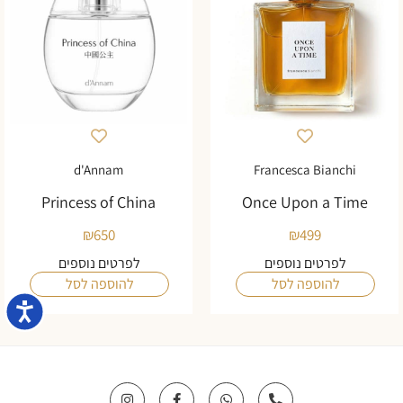
d'Annam
Francesca Bianchi
Princess of China
Once Upon a Time
₪
650
₪
499
לפרטים נוספים
לפרטים נוספים
להוספה לסל
להוספה לסל
נגישו
I
F
W
P
n
a
h
h